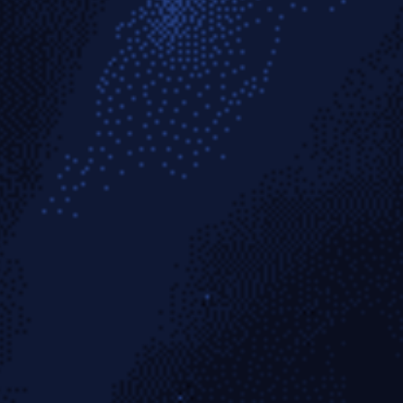
 客服支持时间？
服全年 24 小时在线，支持中文、英文与马来语多语言服务。无论
即时响应。
 观看直播是否收费？
供免费赛事直播服务，部分高峰赛事可能需完成账号登录方可观看。B
效的观赛环境。