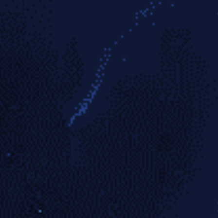
体育赛事
集成全球赛事如英超、NBA、网球大满贯等内
容，支持实时直播与赛前资讯推送，适配所有主
流设备。