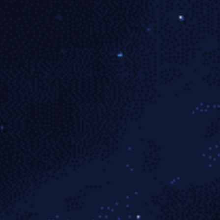
03. 支持哪些终端设备？
益。
04. 我的资料安全吗？
05. 客服支持时间？
06. 观看直播是否收费？
02.
点击页
账户安
03.
支持多种
据服务
04.
我们采用
台核心