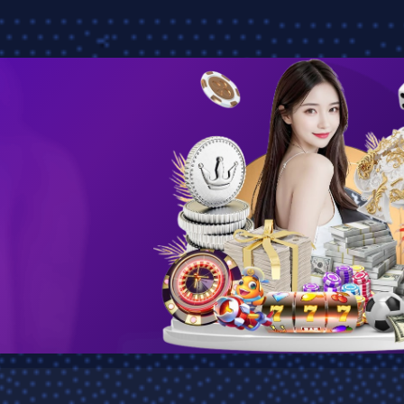
App下载
公司介绍
体育热讯
P与网页版入口｜畅享全球体育赛
篮球、电竞等项目的赛事资讯与数据内容， 支持
A
焦热门体育内容， 助您轻松获取赛事动态，掌握
手机App
网页版