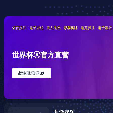
B体育
AP
欢迎访问
B体育
，提供全面覆盖足球、
比赛，聚