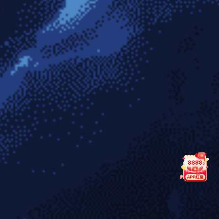
）即可完成注册。建议您开启双重验证功能，以提升
App。无论使用何种设备，均可享受高清赛事直播与实时数
息在传输与存储过程中的安全。 始终将隐私保护作为平