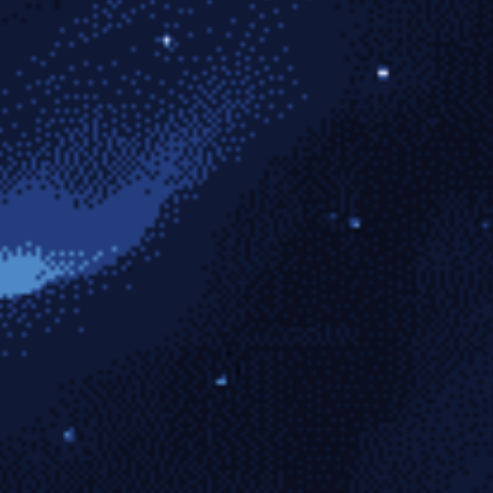
05.
平台客
们都将
06.
平台提
便捷高
B体育 App
全场景·全功能·全终端